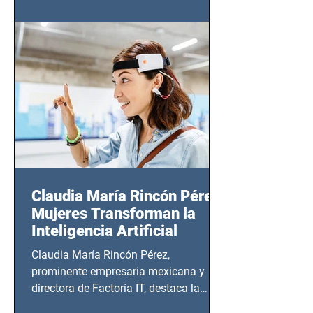
(Zempoala 90, Narvarte Oriente,
CDMX), todos los miércoles a partir del
14 de agosto al 25 de septiembre, a las
20:00 horas.
Claudia María Rincón Pérez:
Mujeres Transforman la
Inteligencia Artificial
Claudia María Rincón Pérez,
prominente empresaria mexicana y
directora de Factoría IT, destaca la
importancia del liderazgo femenino en