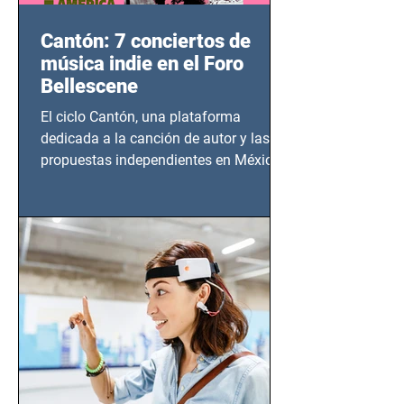
Cantón: 7 conciertos de
música indie en el Foro
Bellescene
El ciclo Cantón, una plataforma
dedicada a la canción de autor y las
propuestas independientes en México,
tendrá lugar en el Foro Bellescene
(Zempoala 90, Narvarte Oriente,
CDMX), todos los miércoles a partir del
14 de agosto al 25 de septiembre, a las
20:00 horas.