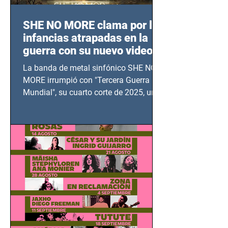
SHE NO MORE clama por las
infancias atrapadas en la
guerra con su nuevo video
TERCERA GUERRA
La banda de metal sinfónico SHE NO
MUNDIAL
MORE irrumpió con "Tercera Guerra
Mundial", su cuarto corte de 2025, un
grito contra el calvario de niños,
adolescentes y mujeres en epicentros
bélicos.