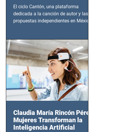
El ciclo Cantón, una plataforma
dedicada a la canción de autor y las
propuestas independientes en México,
tendrá lugar en el Foro Bellescene
(Zempoala 90, Narvarte Oriente,
CDMX), todos los miércoles a partir del
14 de agosto al 25 de septiembre, a las
20:00 horas.
Claudia María Rincón Pérez:
Mujeres Transforman la
Inteligencia Artificial