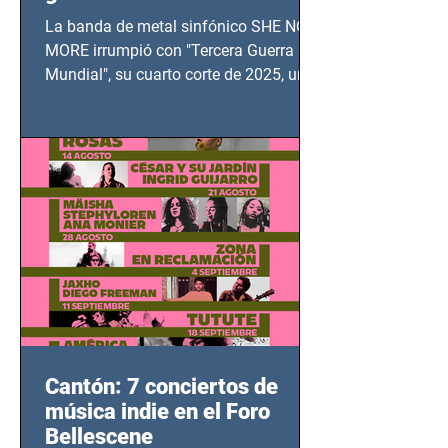
TERCERA GUERRA
La banda de metal sinfónico SHE NO
MUNDIAL
MORE irrumpió con "Tercera Guerra
Mundial", su cuarto corte de 2025, un
grito contra el calvario de niños,
adolescentes y mujeres en epicentros
bélicos.
Cantón: 7 conciertos de
música indie en el Foro
Bellescene