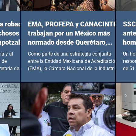
a robada
EMA, PROFEPA y CANACINTRA
SSC 
echosos
trabajan por un México más
ante
apotzalco
normado desde Querétaro,
homi
Hidalgo y BCS
a y al
Como parte de una estrategia conjunta
Un ho
 de
entre la Entidad Mexicana de Acreditación
respo
etaría de
(EMA), la Cámara Nacional de la Industria
de 51 
de...
Benito