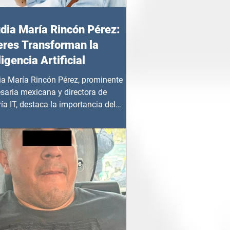
dia María Rincón Pérez:
res Transforman la
ligencia Artificial
ia María Rincón Pérez, prominente
saria mexicana y directora de
ía IT, destaca la importancia del
azgo femenino en este sector