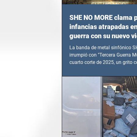
SHE NO MORE clama p
infancias atrapadas en
guerra con su nuevo v
TERCERA GUERRA M
La banda de metal sinfónico
irrumpió con "Tercera Guerra Mu
cuarto corte de 2025, un grito c
calvario de niños, adolescentes
en epicentros bélicos.