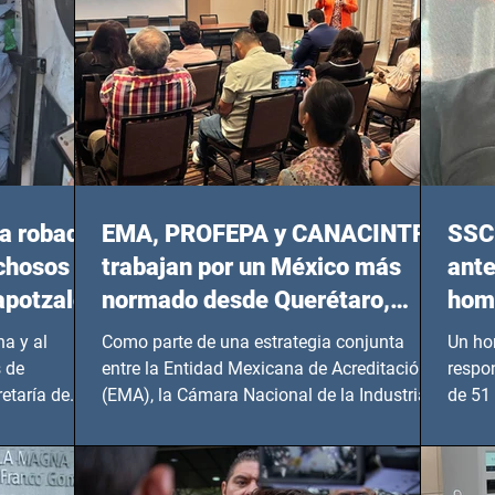
a robada
EMA, PROFEPA y CANACINTRA
SSC 
echosos
trabajan por un México más
ante
apotzalco
normado desde Querétaro,
homi
Hidalgo y BCS
a y al
Como parte de una estrategia conjunta
Un ho
 de
entre la Entidad Mexicana de Acreditación
respo
etaría de
(EMA), la Cámara Nacional de la Industria
de 51 
de...
Benito