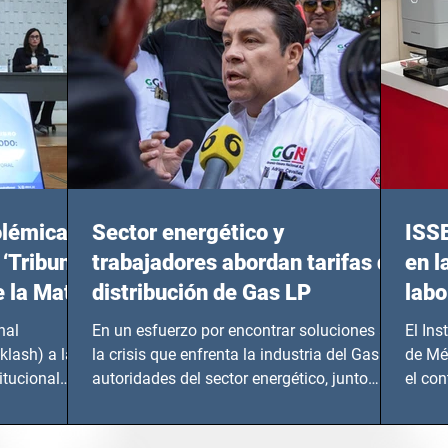
olémicas
Sector energético y
ISS
 ‘Tribunal
trabajadores abordan tarifas de
en l
e la Mata
distribución de Gas LP
labo
nal
En un esfuerzo por encontrar soluciones a
El Ins
klash) a las
la crisis que enfrenta la industria del Gas LP,
de Mé
itucional
autoridades del sector energético, junto
el co
con...
Instru