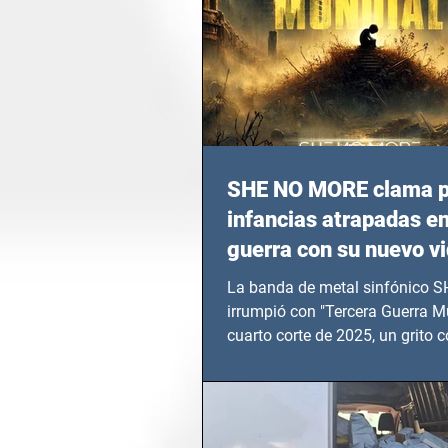
SHE NO MORE clama p
infancias atrapadas en
guerra con su nuevo v
TERCERA GUERRA M
La banda de metal sinfónico
irrumpió con "Tercera Guerra Mu
cuarto corte de 2025, un grito c
calvario de niños, adolescentes
en epicentros bélicos.