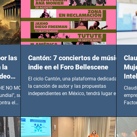
or las
Cantón: 7 conciertos de música
Clau
 la
indie en el Foro Bellescene
Muje
ideo
Inte
El ciclo Cantón, una plataforma dedicada a
UNDIAL
la canción de autor y las propuestas
 SHE NO MORE
Claud
independientes en México, tendrá lugar en el
ndial", su
empre
Foro Bellescene (Zempoala 90, Narvarte
ontra el
Factor
Oriente, CDMX), todos los miércoles a partir
 y mujeres
lider
del 14 de agosto al 25 de septiembre, a las
20:00 horas.