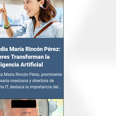
dia María Rincón Pérez:
res Transforman la
ligencia Artificial
ia María Rincón Pérez, prominente
saria mexicana y directora de
ía IT, destaca la importancia del
azgo femenino en este sector