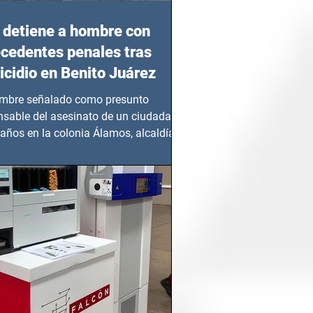
detiene a hombre con
cedentes penales tras
cidio en Benito Juárez
mbre señalado como presunto
nsable del asesinato de un ciudadano
años en la colonia Álamos, alcaldía
 Juárez, fue...