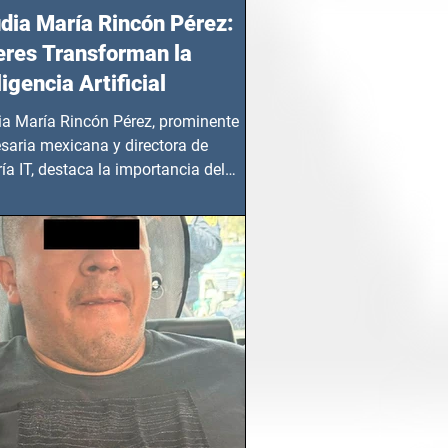
dia María Rincón Pérez:
res Transforman la
ligencia Artificial
ia María Rincón Pérez, prominente
saria mexicana y directora de
ía IT, destaca la importancia del
azgo femenino en este sector