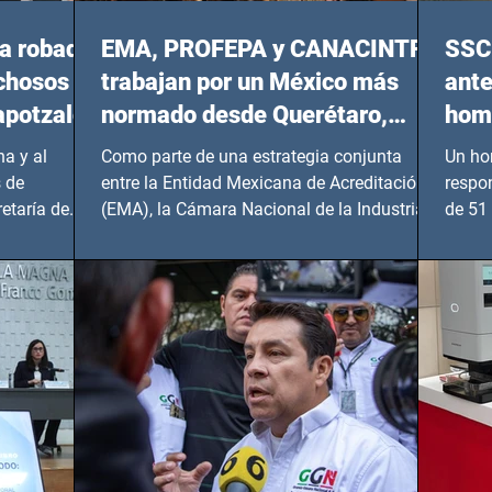
a robada
EMA, PROFEPA y CANACINTRA
SSC 
echosos
trabajan por un México más
ante
apotzalco
normado desde Querétaro,
homi
Hidalgo y BCS
a y al
Como parte de una estrategia conjunta
Un ho
 de
entre la Entidad Mexicana de Acreditación
respo
etaría de
(EMA), la Cámara Nacional de la Industria
de 51 
de...
Benito