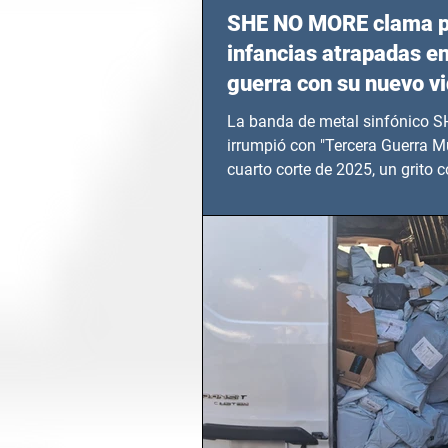
SHE NO MORE clama p
infancias atrapadas en
guerra con su nuevo v
TERCERA GUERRA M
La banda de metal sinfónico
irrumpió con "Tercera Guerra Mu
cuarto corte de 2025, un grito c
calvario de niños, adolescentes
en epicentros bélicos.