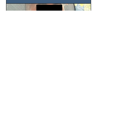
SSC detiene a hombre con
antecedentes penales tras
homicidio en Benito Juárez
Un hombre señalado como presunto
responsable del asesinato de un
ciudadano de 51 años en la colonia
Álamos, alcaldía Benito Juárez, fue...