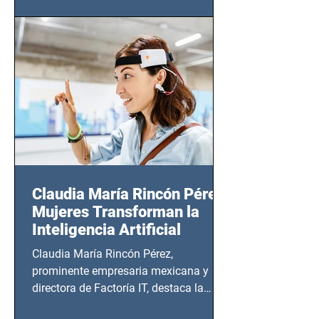
(Zempoala 90, Narvarte Oriente,
CDMX), todos los miércoles a partir del
14 de agosto al 25 de septiembre, a las
20:00 horas.
Claudia María Rincón Pérez:
Mujeres Transforman la
Inteligencia Artificial
Claudia María Rincón Pérez,
prominente empresaria mexicana y
directora de Factoría IT, destaca la
importancia del liderazgo femenino en