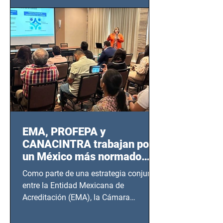
EMA, PROFEPA y
CANACINTRA trabajan por
un México más normado
desde Querétaro, Hidalgo y
Como parte de una estrategia conjunta
BCS
entre la Entidad Mexicana de
Acreditación (EMA), la Cámara
Nacional de la Industria de...