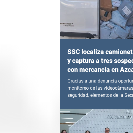
SSC localiza camionet
y captura a tres sosp
con mercancía en Azc
Gracias a una denuncia oportun
monitoreo de las videocámaras
seguridad, elementos de la Secr
Seguridad Ciudadana (SSC)...