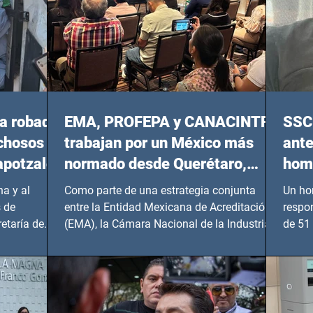
a robada
EMA, PROFEPA y CANACINTRA
SSC 
echosos
trabajan por un México más
ante
apotzalco
normado desde Querétaro,
homi
Hidalgo y BCS
a y al
Como parte de una estrategia conjunta
Un ho
 de
entre la Entidad Mexicana de Acreditación
respo
etaría de
(EMA), la Cámara Nacional de la Industria
de 51 
de...
Benito