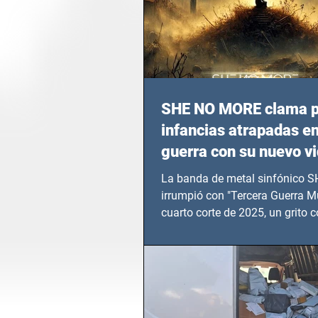
SHE NO MORE clama p
infancias atrapadas en
guerra con su nuevo v
TERCERA GUERRA M
La banda de metal sinfónico
irrumpió con "Tercera Guerra Mu
cuarto corte de 2025, un grito c
calvario de niños, adolescentes
en epicentros bélicos.