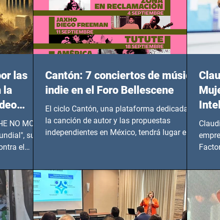
or las
Cantón: 7 conciertos de música
Clau
 la
indie en el Foro Bellescene
Muje
ideo
Inte
El ciclo Cantón, una plataforma dedicada a
UNDIAL
la canción de autor y las propuestas
 SHE NO MORE
Claud
independientes en México, tendrá lugar en el
ndial", su
empre
Foro Bellescene (Zempoala 90, Narvarte
ontra el
Factor
Oriente, CDMX), todos los miércoles a partir
 y mujeres
lider
del 14 de agosto al 25 de septiembre, a las
20:00 horas.