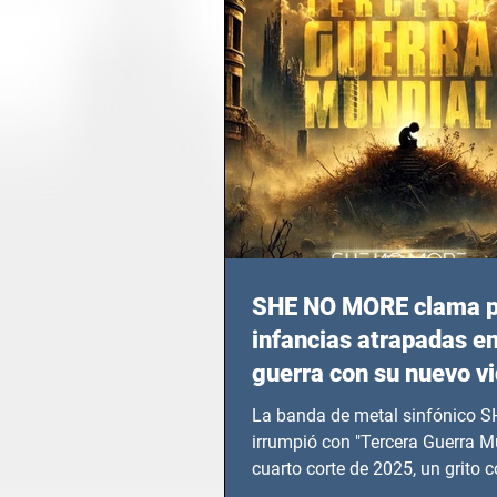
SHE NO MORE clama p
infancias atrapadas en
guerra con su nuevo v
TERCERA GUERRA M
La banda de metal sinfónico
irrumpió con "Tercera Guerra Mu
cuarto corte de 2025, un grito c
calvario de niños, adolescentes