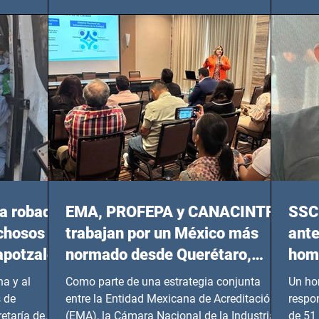
del 14 de agosto al 25 de septiembre, a las
20:00 horas.
a robada
EMA, PROFEPA y CANACINTRA
SSC 
echosos
trabajan por un México más
ante
apotzalco
normado desde Querétaro,
homi
Hidalgo y BCS
a y al
Como parte de una estrategia conjunta
Un ho
 de
entre la Entidad Mexicana de Acreditación
respo
etaría de
(EMA), la Cámara Nacional de la Industria
de 51 