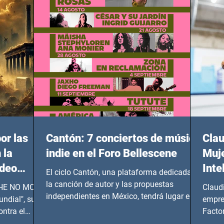
or las
Cantón: 7 conciertos de música
Clau
 la
indie en el Foro Bellescene
Muje
ideo
Inte
El ciclo Cantón, una plataforma dedicada a
UNDIAL
la canción de autor y las propuestas
 SHE NO MORE
Claud
independientes en México, tendrá lugar en el
ndial", su
empre
Foro Bellescene (Zempoala 90, Narvarte
ontra el
Factor
Oriente, CDMX), todos los miércoles a partir
 y mujeres
lider