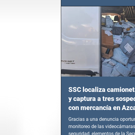
en epicentros bélicos.
SSC localiza camionet
y captura a tres sosp
con mercancía en Azc
Gracias a una denuncia oportun
monitoreo de las videocámaras
seguridad, elementos de la Secr