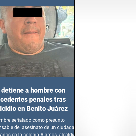
detiene a hombre con
cedentes penales tras
cidio en Benito Juárez
mbre señalado como presunto
nsable del asesinato de un ciudadano
años en la colonia Álamos, alcaldía