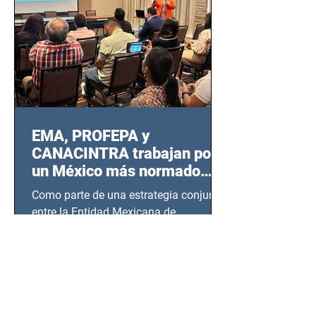
EMA, PROFEPA y
CANACINTRA trabajan por
un México más normado
desde Querétaro, Hidalgo y
Como parte de una estrategia conjunta
BCS
entre la Entidad Mexicana de
Acreditación (EMA), la Cámara
Nacional de la Industria de...