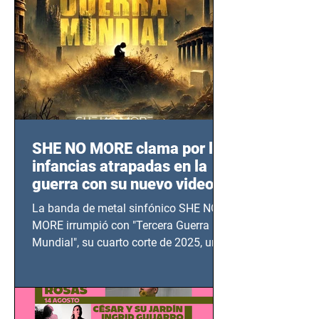
SHE NO MORE clama por las
infancias atrapadas en la
guerra con su nuevo video
TERCERA GUERRA
La banda de metal sinfónico SHE NO
MUNDIAL
MORE irrumpió con "Tercera Guerra
Mundial", su cuarto corte de 2025, un
grito contra el calvario de niños,
adolescentes y mujeres en epicentros
bélicos.