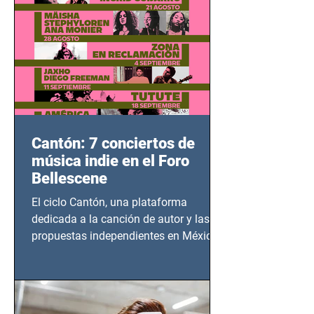
Cantón: 7 conciertos de
música indie en el Foro
Bellescene
El ciclo Cantón, una plataforma
dedicada a la canción de autor y las
propuestas independientes en México,
tendrá lugar en el Foro Bellescene
(Zempoala 90, Narvarte Oriente,
CDMX), todos los miércoles a partir del
14 de agosto al 25 de septiembre, a las