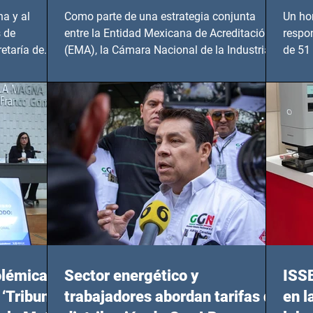
Hidalgo y BCS
a y al
Como parte de una estrategia conjunta
Un ho
 de
entre la Entidad Mexicana de Acreditación
respo
etaría de
(EMA), la Cámara Nacional de la Industria
de 51 
de...
Benito
olémicas
Sector energético y
ISS
 ‘Tribunal
trabajadores abordan tarifas de
en l