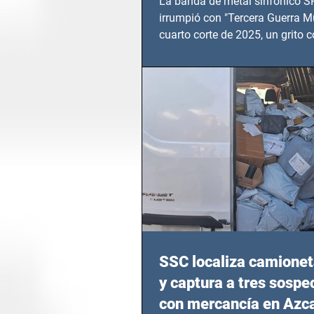
La banda de metal sinfónico
irrumpió con "Tercera Guerra Mu
cuarto corte de 2025, un grito c
calvario de niños, adolescentes
en epicentros bélicos.
SSC localiza camionet
y captura a tres sosp
con mercancía en Azc