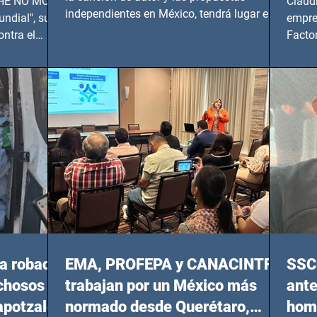
 SHE NO MORE
Claud
independientes en México, tendrá lugar en el
ndial", su
empre
Foro Bellescene (Zempoala 90, Narvarte
ontra el
Factor
Oriente, CDMX), todos los miércoles a partir
 y mujeres
lider
del 14 de agosto al 25 de septiembre, a las
20:00 horas.
a robada
EMA, PROFEPA y CANACINTRA
SSC 
echosos
trabajan por un México más
ante
apotzalco
normado desde Querétaro,
homi