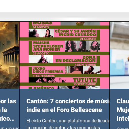
or las
Cantón: 7 conciertos de música
Clau
 la
indie en el Foro Bellescene
Muje
ideo
Inte
El ciclo Cantón, una plataforma dedicada a
UNDIAL
la canción de autor y las propuestas