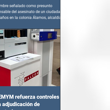
mbre señalado como presunto
nsable del asesinato de un ciudadano
años en la colonia Álamos, alcaldía
 Juárez, fue...
EMYM refuerza controles
a adjudicación de