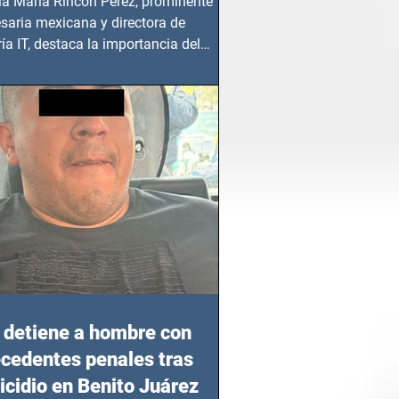
ia María Rincón Pérez, prominente
saria mexicana y directora de
ía IT, destaca la importancia del
azgo femenino en este sector
detiene a hombre con
cedentes penales tras
cidio en Benito Juárez