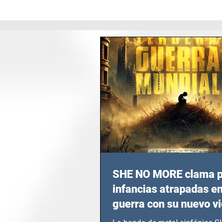
SHE NO MORE clama p
infancias atrapadas en
guerra con su nuevo v
TERCERA GUERRA M