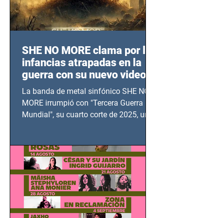
SHE NO MORE clama por las
infancias atrapadas en la
guerra con su nuevo video
TERCERA GUERRA
La banda de metal sinfónico SHE NO
MUNDIAL
MORE irrumpió con "Tercera Guerra
Mundial", su cuarto corte de 2025, un
grito contra el calvario de niños,
adolescentes y mujeres en epicentros
bélicos.