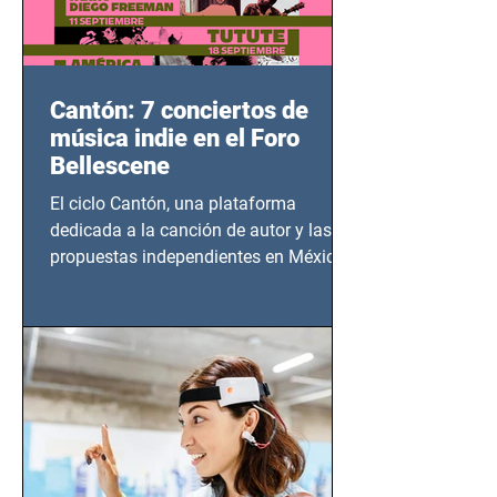
Cantón: 7 conciertos de
música indie en el Foro
Bellescene
El ciclo Cantón, una plataforma
dedicada a la canción de autor y las
propuestas independientes en México,
tendrá lugar en el Foro Bellescene
(Zempoala 90, Narvarte Oriente,
CDMX), todos los miércoles a partir del
14 de agosto al 25 de septiembre, a las
20:00 horas.