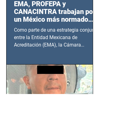
EMA, PROFEPA y
CANACINTRA trabajan por
un México más normado
desde Querétaro, Hidalgo y
Como parte de una estrategia conjunta
BCS
entre la Entidad Mexicana de
Acreditación (EMA), la Cámara
Nacional de la Industria de...