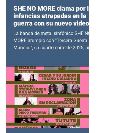
SHE NO MORE clama por las
infancias atrapadas en la
guerra con su nuevo video
TERCERA GUERRA
La banda de metal sinfónico SHE NO
MUNDIAL
MORE irrumpió con "Tercera Guerra
Mundial", su cuarto corte de 2025, un
grito contra el calvario de niños,
adolescentes y mujeres en epicentros
bélicos.