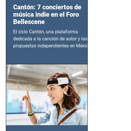
Cantón: 7 conciertos de
música indie en el Foro
Bellescene
El ciclo Cantón, una plataforma
dedicada a la canción de autor y las
propuestas independientes en México,
tendrá lugar en el Foro Bellescene
(Zempoala 90, Narvarte Oriente,
CDMX), todos los miércoles a partir del
14 de agosto al 25 de septiembre, a las
20:00 horas.