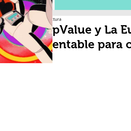
2 min de lectura
ChopValue y La E
sustentable para 