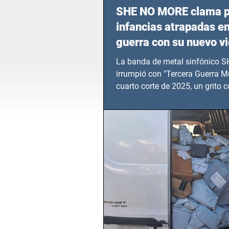
SHE NO MORE clama p
infancias atrapadas en
guerra con su nuevo v
TERCERA GUERRA M
La banda de metal sinfónico
irrumpió con "Tercera Guerra Mu
cuarto corte de 2025, un grito c
calvario de niños, adolescentes
en epicentros bélicos.