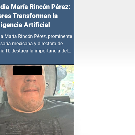
dia María Rincón Pérez:
res Transforman la
ligencia Artificial
ia María Rincón Pérez, prominente
saria mexicana y directora de
ía IT, destaca la importancia del
azgo femenino en este sector