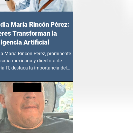
dia María Rincón Pérez:
res Transforman la
ligencia Artificial
ia María Rincón Pérez, prominente
saria mexicana y directora de
ía IT, destaca la importancia del
azgo femenino en este sector