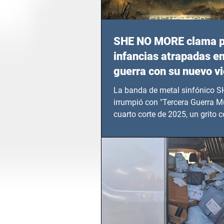
SHE NO MORE clama p
infancias atrapadas en
guerra con su nuevo v
TERCERA GUERRA M
La banda de metal sinfónico
irrumpió con "Tercera Guerra Mu
cuarto corte de 2025, un grito c
calvario de niños, adolescentes
en epicentros bélicos.