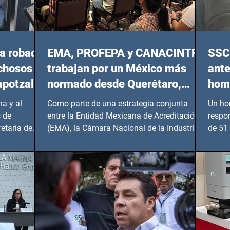
a robada
EMA, PROFEPA y CANACINTRA
SSC 
echosos
trabajan por un México más
ante
apotzalco
normado desde Querétaro,
homi
Hidalgo y BCS
a y al
Como parte de una estrategia conjunta
Un ho
 de
entre la Entidad Mexicana de Acreditación
respo
etaría de
(EMA), la Cámara Nacional de la Industria
de 51 
de...
Benito