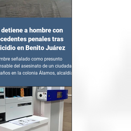
detiene a hombre con
cedentes penales tras
cidio en Benito Juárez
mbre señalado como presunto
nsable del asesinato de un ciudadano
años en la colonia Álamos, alcaldía
 Juárez, fue...