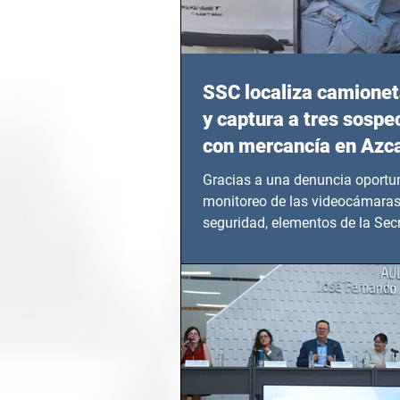
SSC localiza camionet
y captura a tres sosp
con mercancía en Azc
Gracias a una denuncia oportun
monitoreo de las videocámaras
seguridad, elementos de la Secr
Seguridad Ciudadana (SSC)...