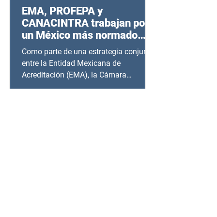
EMA, PROFEPA y
CANACINTRA trabajan por
un México más normado
desde Querétaro, Hidalgo y
Como parte de una estrategia conjunta
BCS
entre la Entidad Mexicana de
Acreditación (EMA), la Cámara
Nacional de la Industria de...