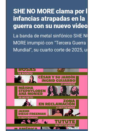
SHE NO MORE clama por las
infancias atrapadas en la
guerra con su nuevo video
TERCERA GUERRA
La banda de metal sinfónico SHE NO
MUNDIAL
MORE irrumpió con "Tercera Guerra
Mundial", su cuarto corte de 2025, un
grito contra el calvario de niños,
adolescentes y mujeres en epicentros
bélicos.