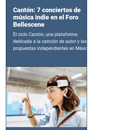
Cantón: 7 conciertos de
música indie en el Foro
Bellescene
El ciclo Cantón, una plataforma
dedicada a la canción de autor y las
propuestas independientes en México,
tendrá lugar en el Foro Bellescene
(Zempoala 90, Narvarte Oriente,
CDMX), todos los miércoles a partir del
14 de agosto al 25 de septiembre, a las
20:00 horas.