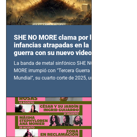
SHE NO MORE clama por las
infancias atrapadas en la
guerra con su nuevo video
TERCERA GUERRA
La banda de metal sinfónico SHE NO
MUNDIAL
MORE irrumpió con "Tercera Guerra
Mundial", su cuarto corte de 2025, un
grito contra el calvario de niños,
adolescentes y mujeres en epicentros
bélicos.