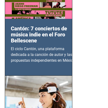
Cantón: 7 conciertos de
música indie en el Foro
Bellescene
El ciclo Cantón, una plataforma
dedicada a la canción de autor y las
propuestas independientes en México,
tendrá lugar en el Foro Bellescene
(Zempoala 90, Narvarte Oriente,
CDMX), todos los miércoles a partir del
14 de agosto al 25 de septiembre, a las
20:00 horas.