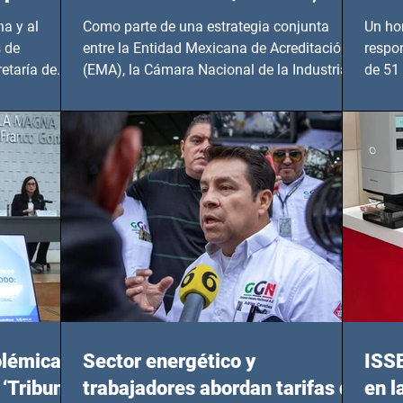
Hidalgo y BCS
a y al
Como parte de una estrategia conjunta
Un ho
 de
entre la Entidad Mexicana de Acreditación
respo
etaría de
(EMA), la Cámara Nacional de la Industria
de 51 
de...
Benito
olémicas
Sector energético y
ISS
 ‘Tribunal
trabajadores abordan tarifas de
en l