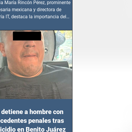
ia María Rincón Pérez, prominente
saria mexicana y directora de
ía IT, destaca la importancia del
azgo femenino en este sector
detiene a hombre con
cedentes penales tras
cidio en Benito Juárez