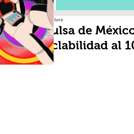
2 min de lectura
Citrulsa de Méxic
reciclabilidad al 