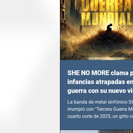
SHE NO MORE clama p
infancias atrapadas en
guerra con su nuevo v
TERCERA GUERRA M
La banda de metal sinfónico
irrumpió con "Tercera Guerra Mu
cuarto corte de 2025, un grito c
calvario de niños, adolescentes
en epicentros bélicos.