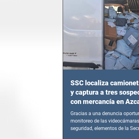
SSC localiza camionet
y captura a tres sosp
con mercancía en Azc
Gracias a una denuncia oportun
monitoreo de las videocámaras
seguridad, elementos de la Secr
Seguridad Ciudadana (SSC)...