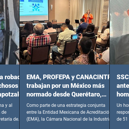
20:00 horas.
a robada
EMA, PROFEPA y CANACINTRA
SSC 
echosos
trabajan por un México más
ante
apotzalco
normado desde Querétaro,
homi
Hidalgo y BCS
a y al
Como parte de una estrategia conjunta
Un ho
 de
entre la Entidad Mexicana de Acreditación
respo
etaría de
(EMA), la Cámara Nacional de la Industria
de 51 
de...
Benito