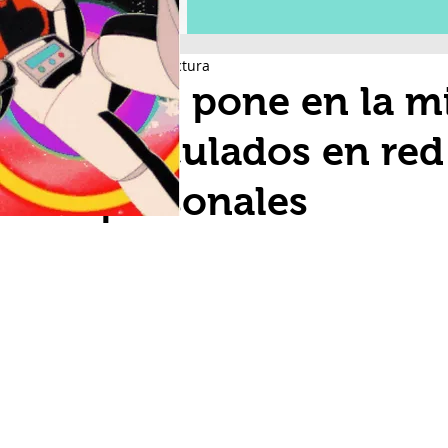
1 min de lectura
CJN pone en la mi
vinculados en red
personales