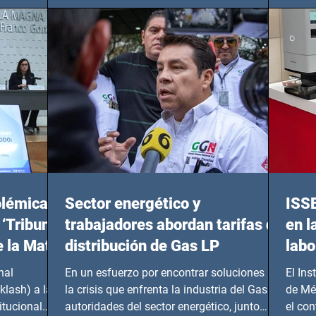
olémicas
Sector energético y
ISS
 ‘Tribunal
trabajadores abordan tarifas de
en l
e la Mata
distribución de Gas LP
labo
nal
En un esfuerzo por encontrar soluciones a
El Ins
klash) a las
la crisis que enfrenta la industria del Gas LP,
de Mé
itucional
autoridades del sector energético, junto
el co