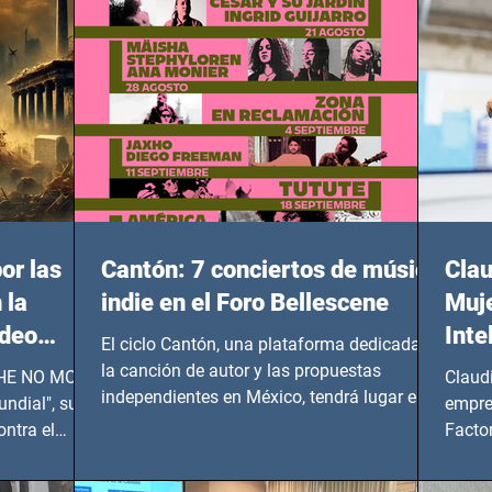
or las
Cantón: 7 conciertos de música
Clau
 la
indie en el Foro Bellescene
Muje
ideo
Inte
El ciclo Cantón, una plataforma dedicada a
UNDIAL
la canción de autor y las propuestas
 SHE NO MORE
Claud
independientes en México, tendrá lugar en el
ndial", su
empre
Foro Bellescene (Zempoala 90, Narvarte
ontra el
Factor
Oriente, CDMX), todos los miércoles a partir
 y mujeres
lider
del 14 de agosto al 25 de septiembre, a las