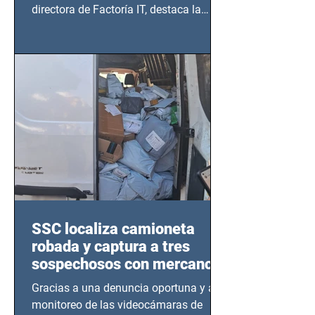
directora de Factoría IT, destaca la
importancia del liderazgo femenino en
este sector
SSC localiza camioneta
robada y captura a tres
sospechosos con mercancía
en Azcapotzalco
Gracias a una denuncia oportuna y al
monitoreo de las videocámaras de