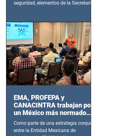
seguridad, elementos de la Secretaría
de Seguridad Ciudadana (SSC)...
EMA, PROFEPA y
CANACINTRA trabajan por
un México más normado
desde Querétaro, Hidalgo y
Como parte de una estrategia conjunta
BCS
entre la Entidad Mexicana de