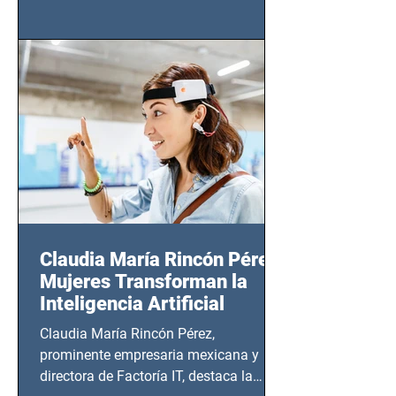
tendrá lugar en el Foro Bellescene
(Zempoala 90, Narvarte Oriente,
CDMX), todos los miércoles a partir del
14 de agosto al 25 de septiembre, a las
20:00 horas.
Claudia María Rincón Pérez:
Mujeres Transforman la
Inteligencia Artificial
Claudia María Rincón Pérez,
prominente empresaria mexicana y
directora de Factoría IT, destaca la