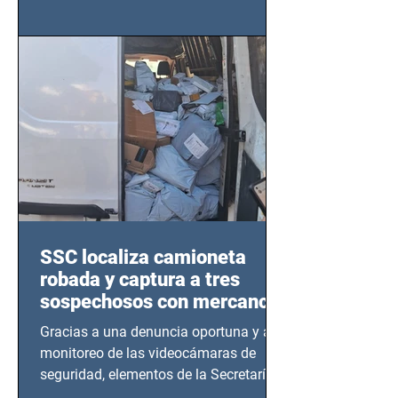
importancia del liderazgo femenino en
este sector
SSC localiza camioneta
robada y captura a tres
sospechosos con mercancía
en Azcapotzalco
Gracias a una denuncia oportuna y al
monitoreo de las videocámaras de
seguridad, elementos de la Secretaría
de Seguridad Ciudadana (SSC)...