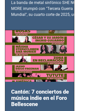
TERCERA GUERRA
La banda de metal sinfónico SHE NO
MUNDIAL
MORE irrumpió con "Tercera Guerra
Mundial", su cuarto corte de 2025, un
grito contra el calvario de niños,
adolescentes y mujeres en epicentros
bélicos.
Cantón: 7 conciertos de
música indie en el Foro
Bellescene