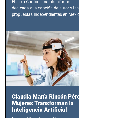
El ciclo Cantón, una plataforma
dedicada a la canción de autor y las
propuestas independientes en México,
tendrá lugar en el Foro Bellescene
(Zempoala 90, Narvarte Oriente,
CDMX), todos los miércoles a partir del
14 de agosto al 25 de septiembre, a las
20:00 horas.
Claudia María Rincón Pérez:
Mujeres Transforman la
Inteligencia Artificial