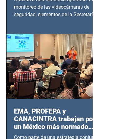
monitoreo de las videocámaras de
seguridad, elementos de la Secretaría
de Seguridad Ciudadana (SSC)...
EMA, PROFEPA y
CANACINTRA trabajan por
un México más normado
desde Querétaro, Hidalgo y
Como parte de una estrategia conjunta