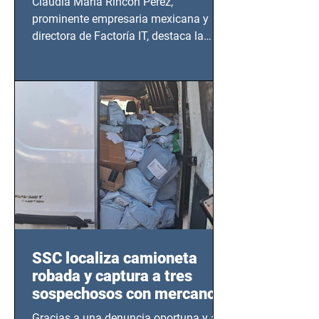
Claudia María Rincón Pérez,
prominente empresaria mexicana y
directora de Factoría IT, destaca la
importancia del liderazgo femenino en
este sector
SSC localiza camioneta
robada y captura a tres
sospechosos con mercancía
en Azcapotzalco
Gracias a una denuncia oportuna y al