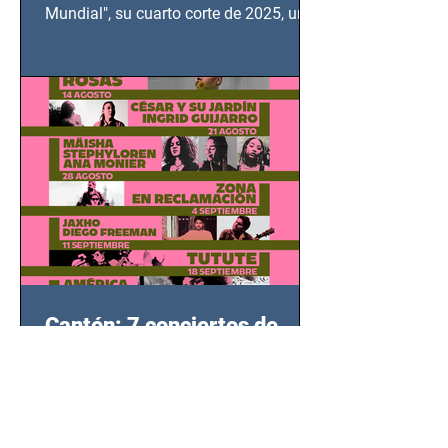
Mundial", su cuarto corte de 2025, un
grito contra el calvario de niños,
adolescentes y mujeres en epicentros
bélicos.
Cantón: 7 conciertos de
música indie en el Foro
Bellescene
El ciclo Cantón, una plataforma
dedicada a la canción de autor y las