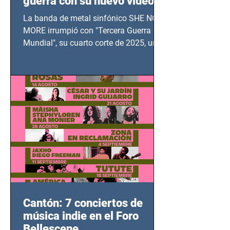
guerra con su nuevo video
TERCERA GUERRA
La banda de metal sinfónico SHE NO
MUNDIAL
MORE irrumpió con "Tercera Guerra
Mundial", su cuarto corte de 2025, un
grito contra el calvario de niños,
adolescentes y mujeres en epicentros
bélicos.
Cantón: 7 conciertos de
música indie en el Foro
Bellescene