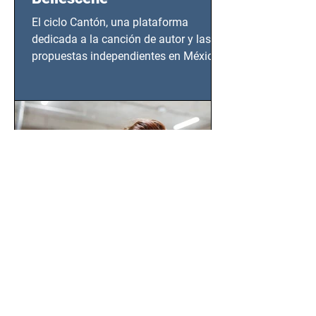
El ciclo Cantón, una plataforma
dedicada a la canción de autor y las
propuestas independientes en México,
tendrá lugar en el Foro Bellescene
(Zempoala 90, Narvarte Oriente,
CDMX), todos los miércoles a partir del
14 de agosto al 25 de septiembre, a las
20:00 horas.
Claudia María Rincón Pérez:
Mujeres Transforman la
Inteligencia Artificial