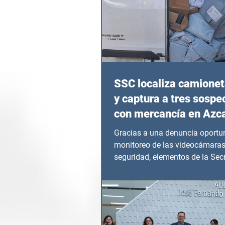
SSC localiza camionet
y captura a tres sosp
con mercancía en Azc
Gracias a una denuncia oportun
monitoreo de las videocámaras
seguridad, elementos de la Secr
Seguridad Ciudadana (SSC)...