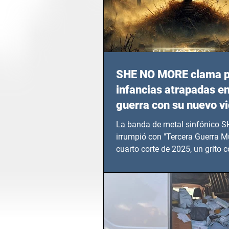
SHE NO MORE clama p
infancias atrapadas en
guerra con su nuevo v
TERCERA GUERRA M
La banda de metal sinfónico
irrumpió con "Tercera Guerra Mu
cuarto corte de 2025, un grito c
calvario de niños, adolescentes
en epicentros bélicos.