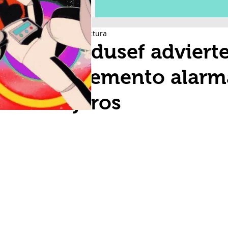
2 min de lectura
Condusef advierte
incremento alarm
cajeros