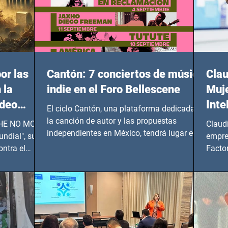
or las
Cantón: 7 conciertos de música
Clau
 la
indie en el Foro Bellescene
Muje
ideo
Inte
El ciclo Cantón, una plataforma dedicada a
UNDIAL
la canción de autor y las propuestas
 SHE NO MORE
Claud
independientes en México, tendrá lugar en el
ndial", su
empre
Foro Bellescene (Zempoala 90, Narvarte
ontra el
Factor
Oriente, CDMX), todos los miércoles a partir
 y mujeres
lider
del 14 de agosto al 25 de septiembre, a las
20:00 horas.