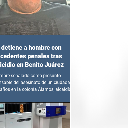
detiene a hombre con
cedentes penales tras
cidio en Benito Juárez
mbre señalado como presunto
nsable del asesinato de un ciudadano
años en la colonia Álamos, alcaldía
 Juárez, fue...