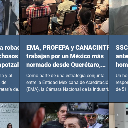
a robada
EMA, PROFEPA y CANACINTRA
SSC 
echosos
trabajan por un México más
ante
apotzalco
normado desde Querétaro,
homi
Hidalgo y BCS
a y al
Como parte de una estrategia conjunta
Un ho
 de
entre la Entidad Mexicana de Acreditación
respo
etaría de
(EMA), la Cámara Nacional de la Industria
de 51 
de...
Benito