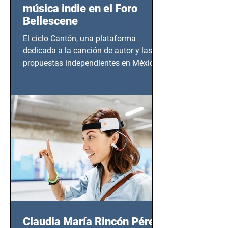
música indie en el Foro
Bellescene
El ciclo Cantón, una plataforma
dedicada a la canción de autor y las
propuestas independientes en México,
tendrá lugar en el Foro Bellescene
(Zempoala 90, Narvarte Oriente,
CDMX), todos los miércoles a partir del
14 de agosto al 25 de septiembre, a las
20:00 horas.
Claudia María Rincón Pérez: