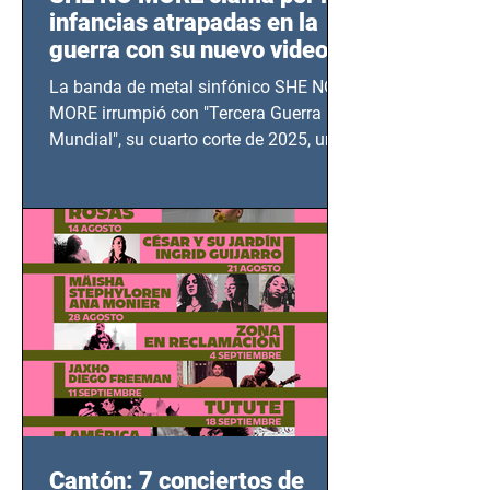
infancias atrapadas en la
guerra con su nuevo video
TERCERA GUERRA
La banda de metal sinfónico SHE NO
MUNDIAL
MORE irrumpió con "Tercera Guerra
Mundial", su cuarto corte de 2025, un
grito contra el calvario de niños,
adolescentes y mujeres en epicentros
bélicos.
Cantón: 7 conciertos de