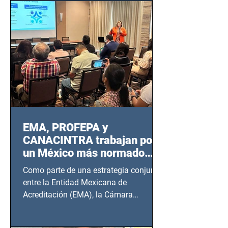
EMA, PROFEPA y
CANACINTRA trabajan por
un México más normado
desde Querétaro, Hidalgo y
Como parte de una estrategia conjunta
BCS
entre la Entidad Mexicana de
Acreditación (EMA), la Cámara
Nacional de la Industria de...