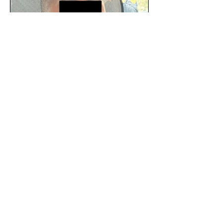
SSC detiene a hombre con
antecedentes penales tras
homicidio en Benito Juárez
Un hombre señalado como presunto
responsable del asesinato de un
ciudadano de 51 años en la colonia
Álamos, alcaldía Benito Juárez, fue...