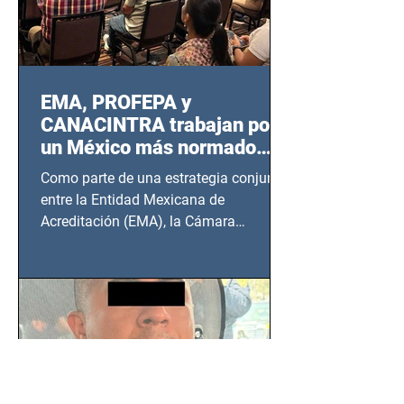
EMA, PROFEPA y
CANACINTRA trabajan por
un México más normado
desde Querétaro, Hidalgo y
Como parte de una estrategia conjunta
BCS
entre la Entidad Mexicana de
Acreditación (EMA), la Cámara
Nacional de la Industria de...