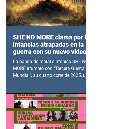
SHE NO MORE clama por las
infancias atrapadas en la
guerra con su nuevo video
TERCERA GUERRA
La banda de metal sinfónico SHE NO
MUNDIAL
MORE irrumpió con "Tercera Guerra
Mundial", su cuarto corte de 2025, un
grito contra el calvario de niños,
adolescentes y mujeres en epicentros
bélicos.