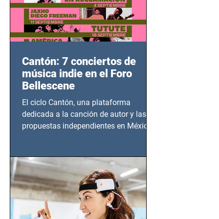
Cantón: 7 conciertos de
música indie en el Foro
Bellescene
El ciclo Cantón, una plataforma
dedicada a la canción de autor y las
propuestas independientes en México,
tendrá lugar en el Foro Bellescene
(Zempoala 90, Narvarte Oriente,
CDMX), todos los miércoles a partir del
14 de agosto al 25 de septiembre, a las
20:00 horas.