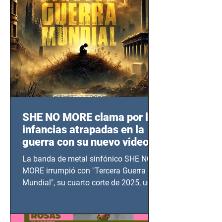
SHE NO MORE clama por las
infancias atrapadas en la
guerra con su nuevo video
TERCERA GUERRA
La banda de metal sinfónico SHE NO
MUNDIAL
MORE irrumpió con "Tercera Guerra
Mundial", su cuarto corte de 2025, un
grito contra el calvario de niños,
adolescentes y mujeres en epicentros
bélicos.