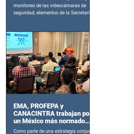
monitoreo de las videocámaras de
seguridad, elementos de la Secretaría
de Seguridad Ciudadana (SSC)...
EMA, PROFEPA y
CANACINTRA trabajan por
un México más normado
desde Querétaro, Hidalgo y
Como parte de una estrategia conjunta