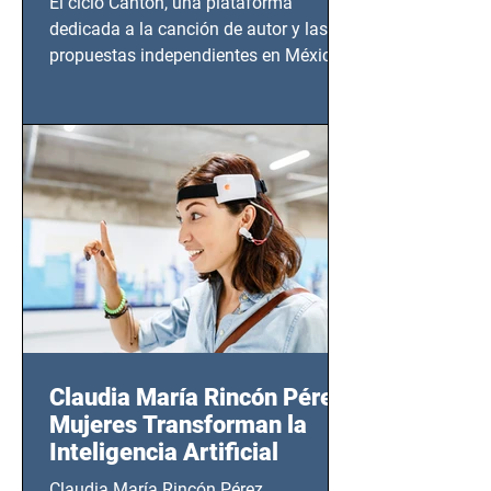
El ciclo Cantón, una plataforma
dedicada a la canción de autor y las
propuestas independientes en México,
tendrá lugar en el Foro Bellescene
(Zempoala 90, Narvarte Oriente,
CDMX), todos los miércoles a partir del
14 de agosto al 25 de septiembre, a las
20:00 horas.
Claudia María Rincón Pérez:
Mujeres Transforman la
Inteligencia Artificial
Claudia María Rincón Pérez,