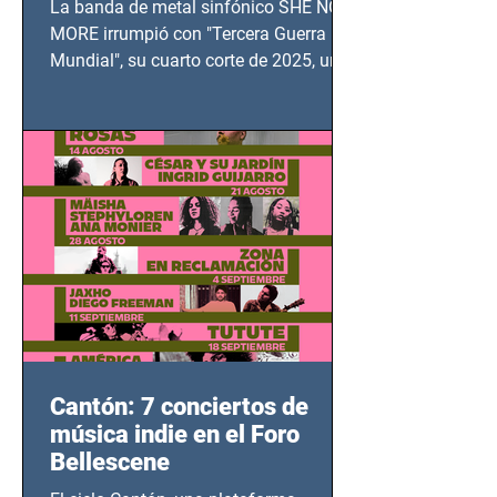
La banda de metal sinfónico SHE NO
MUNDIAL
MORE irrumpió con "Tercera Guerra
Mundial", su cuarto corte de 2025, un
grito contra el calvario de niños,
adolescentes y mujeres en epicentros
bélicos.
Cantón: 7 conciertos de
música indie en el Foro
Bellescene