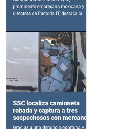
prominente empresaria mexicana y
directora de Factoría IT, destaca la
importancia del liderazgo femenino en
este sector
SSC localiza camioneta
robada y captura a tres
sospechosos con mercancía
en Azcapotzalco
Gracias a una denuncia oportuna y al