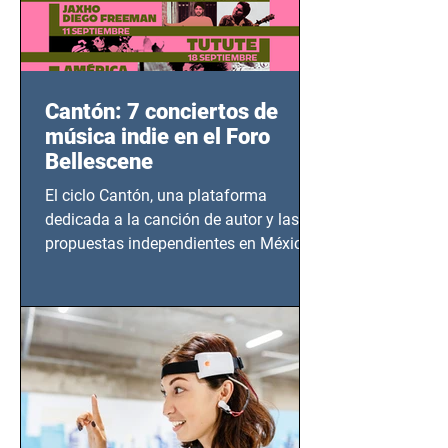
Cantón: 7 conciertos de
música indie en el Foro
Bellescene
El ciclo Cantón, una plataforma
dedicada a la canción de autor y las
propuestas independientes en México,
tendrá lugar en el Foro Bellescene
(Zempoala 90, Narvarte Oriente,
CDMX), todos los miércoles a partir del
14 de agosto al 25 de septiembre, a las
20:00 horas.