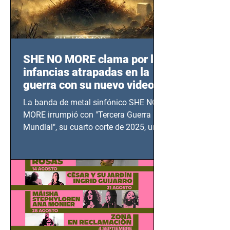
SHE NO MORE clama por las
infancias atrapadas en la
guerra con su nuevo video
TERCERA GUERRA
La banda de metal sinfónico SHE NO
MUNDIAL
MORE irrumpió con "Tercera Guerra
Mundial", su cuarto corte de 2025, un
grito contra el calvario de niños,
adolescentes y mujeres en epicentros
bélicos.