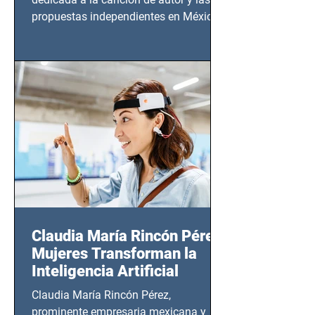
propuestas independientes en México,
tendrá lugar en el Foro Bellescene
(Zempoala 90, Narvarte Oriente,
CDMX), todos los miércoles a partir del
14 de agosto al 25 de septiembre, a las
20:00 horas.
Claudia María Rincón Pérez:
Mujeres Transforman la
Inteligencia Artificial
Claudia María Rincón Pérez,
prominente empresaria mexicana y