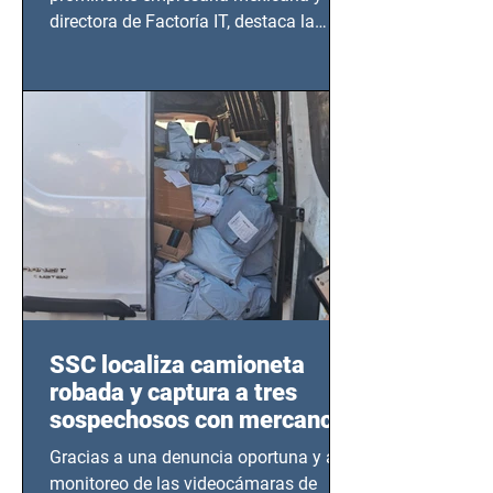
directora de Factoría IT, destaca la
importancia del liderazgo femenino en
este sector
SSC localiza camioneta
robada y captura a tres
sospechosos con mercancía
en Azcapotzalco
Gracias a una denuncia oportuna y al
monitoreo de las videocámaras de