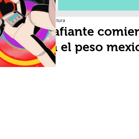
2 min de lectura
Desafiante comie
para el peso mex