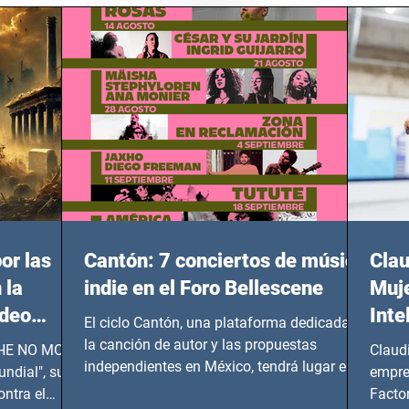
or las
Cantón: 7 conciertos de música
Clau
 la
indie en el Foro Bellescene
Muje
ideo
Inte
El ciclo Cantón, una plataforma dedicada a
UNDIAL
la canción de autor y las propuestas
 SHE NO MORE
Claud
independientes en México, tendrá lugar en el
ndial", su
empre
Foro Bellescene (Zempoala 90, Narvarte
ontra el
Factor