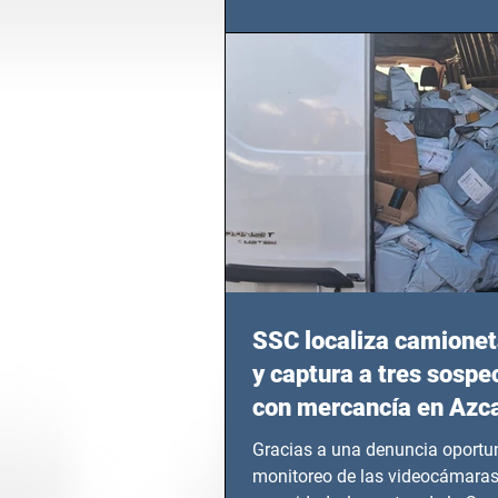
calvario de niños, adolescentes
en epicentros bélicos.
SSC localiza camionet
y captura a tres sosp
con mercancía en Azc
Gracias a una denuncia oportun
monitoreo de las videocámaras