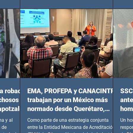
Oriente, CDMX), todos los miércoles a partir
 y mujeres
lider
del 14 de agosto al 25 de septiembre, a las
20:00 horas.
a robada
EMA, PROFEPA y CANACINTRA
SSC 
echosos
trabajan por un México más
ante
apotzalco
normado desde Querétaro,
homi
Hidalgo y BCS
a y al
Como parte de una estrategia conjunta
Un ho
 de
entre la Entidad Mexicana de Acreditación
respo