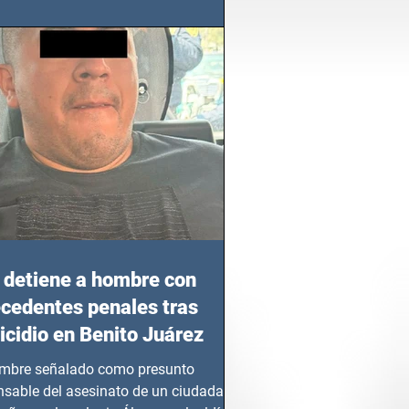
azgo femenino en este sector
detiene a hombre con
cedentes penales tras
cidio en Benito Juárez
mbre señalado como presunto
nsable del asesinato de un ciudadano