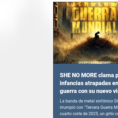
SHE NO MORE clama p
infancias atrapadas en
guerra con su nuevo v
TERCERA GUERRA M
La banda de metal sinfónico
irrumpió con "Tercera Guerra Mu
cuarto corte de 2025, un grito c