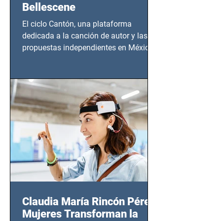
Bellescene
El ciclo Cantón, una plataforma
dedicada a la canción de autor y las
propuestas independientes en México,
tendrá lugar en el Foro Bellescene
(Zempoala 90, Narvarte Oriente,
CDMX), todos los miércoles a partir del
14 de agosto al 25 de septiembre, a las
20:00 horas.
Claudia María Rincón Pérez:
Mujeres Transforman la