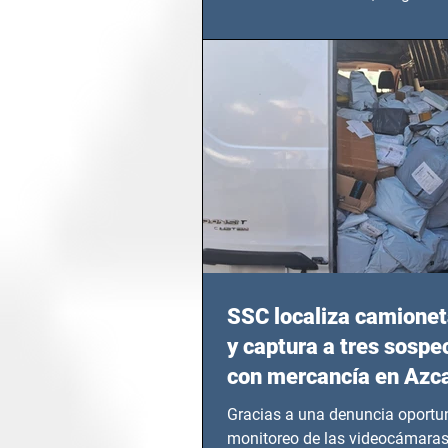
calvario de niños, adolescentes
en epicentros bélicos.
SSC localiza camionet
y captura a tres sosp
con mercancía en Azc
Gracias a una denuncia oportun
monitoreo de las videocámaras