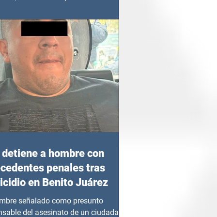
azgo femenino en este sector
detiene a hombre con
cedentes penales tras
cidio en Benito Juárez
mbre señalado como presunto
nsable del asesinato de un ciudadano