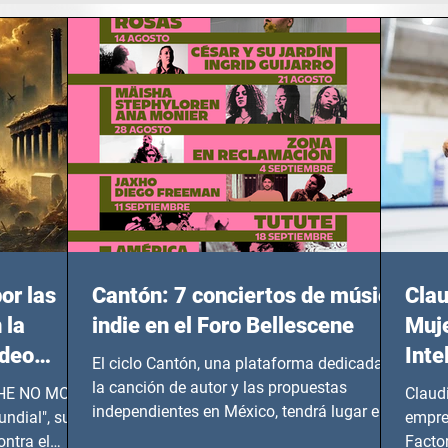
or las
Cantón: 7 conciertos de música
Clau
 la
indie en el Foro Bellescene
Muje
ideo
Inte
El ciclo Cantón, una plataforma dedicada a
UNDIAL
la canción de autor y las propuestas
 SHE NO MORE
Claud
independientes en México, tendrá lugar en el
ndial", su
empre
Foro Bellescene (Zempoala 90, Narvarte
ontra el
Factor