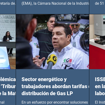
etaría de
(EMA), la Cámara Nacional de la Industria
de 51 
de...
Benito
olémicas
Sector energético y
ISS
 ‘Tribunal
trabajadores abordan tarifas de
en l
e la Mata
distribución de Gas LP
labo
nal
En un esfuerzo por encontrar soluciones a
El Ins