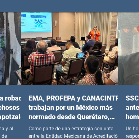
Oriente, CDMX), todos los miércoles a partir
 y mujeres
lider
del 14 de agosto al 25 de septiembre, a las
20:00 horas.
a robada
EMA, PROFEPA y CANACINTRA
SSC 
echosos
trabajan por un México más
ante
apotzalco
normado desde Querétaro,
homi
Hidalgo y BCS
a y al
Como parte de una estrategia conjunta
Un ho
 de
entre la Entidad Mexicana de Acreditación
respo