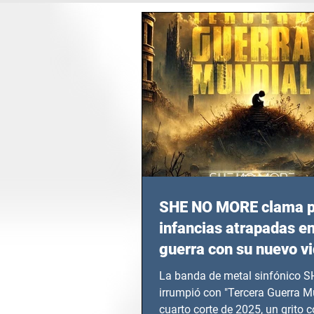
SHE NO MORE clama p
infancias atrapadas en
guerra con su nuevo v
TERCERA GUERRA M
La banda de metal sinfónico
irrumpió con "Tercera Guerra Mu
cuarto corte de 2025, un grito c