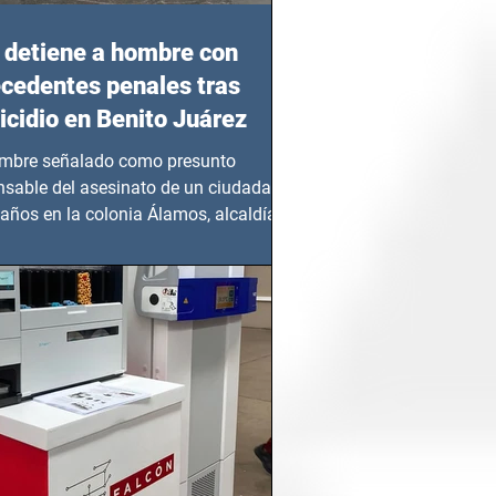
detiene a hombre con
cedentes penales tras
cidio en Benito Juárez
mbre señalado como presunto
nsable del asesinato de un ciudadano
años en la colonia Álamos, alcaldía
 Juárez, fue...