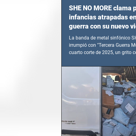
SHE NO MORE clama p
infancias atrapadas en
guerra con su nuevo v
TERCERA GUERRA M
La banda de metal sinfónico
irrumpió con "Tercera Guerra Mu
cuarto corte de 2025, un grito c
calvario de niños, adolescentes
en epicentros bélicos.