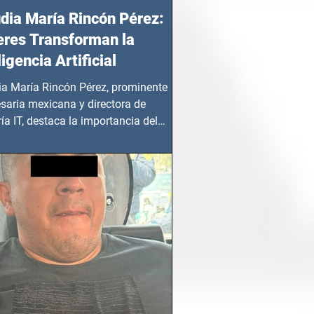
dia María Rincón Pérez:
res Transforman la
ligencia Artificial
ia María Rincón Pérez, prominente
saria mexicana y directora de
ía IT, destaca la importancia del
azgo femenino en este sector