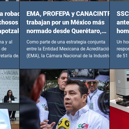
a robada
EMA, PROFEPA y CANACINTRA
SSC 
echosos
trabajan por un México más
ante
apotzalco
normado desde Querétaro,
homi
Hidalgo y BCS
a y al
Como parte de una estrategia conjunta
Un ho
 de
entre la Entidad Mexicana de Acreditación
respo
etaría de
(EMA), la Cámara Nacional de la Industria
de 51 
de...
Benito