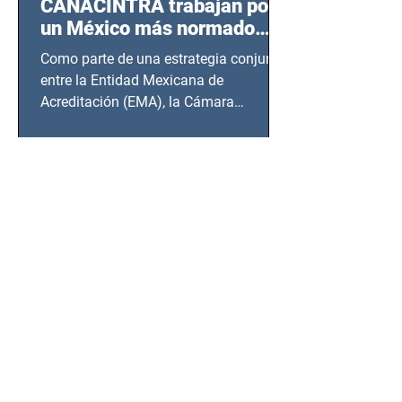
CANACINTRA trabajan por
un México más normado
desde Querétaro, Hidalgo y
Como parte de una estrategia conjunta
BCS
entre la Entidad Mexicana de
Acreditación (EMA), la Cámara
Nacional de la Industria de...
SSC detiene a hombre con