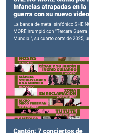
infancias atrapadas en la
guerra con su nuevo video
TERCERA GUERRA
La banda de metal sinfónico SHE NO
MUNDIAL
MORE irrumpió con "Tercera Guerra
Mundial", su cuarto corte de 2025, un
grito contra el calvario de niños,
adolescentes y mujeres en epicentros
bélicos.
Cantón: 7 conciertos de