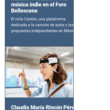
música indie en el Foro
Bellescene
El ciclo Cantón, una plataforma
dedicada a la canción de autor y las
propuestas independientes en México,
tendrá lugar en el Foro Bellescene
(Zempoala 90, Narvarte Oriente,
CDMX), todos los miércoles a partir del
14 de agosto al 25 de septiembre, a las
20:00 horas.
Claudia María Rincón Pérez: