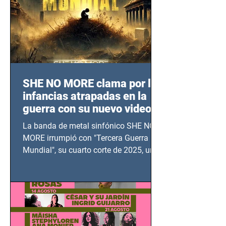
SHE NO MORE clama por las
infancias atrapadas en la
guerra con su nuevo video
TERCERA GUERRA
La banda de metal sinfónico SHE NO
MUNDIAL
MORE irrumpió con "Tercera Guerra
Mundial", su cuarto corte de 2025, un
grito contra el calvario de niños,
adolescentes y mujeres en epicentros
bélicos.