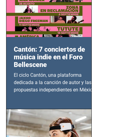
Cantón: 7 conciertos de
música indie en el Foro
Bellescene
El ciclo Cantón, una plataforma
dedicada a la canción de autor y las
propuestas independientes en México,
tendrá lugar en el Foro Bellescene
(Zempoala 90, Narvarte Oriente,
CDMX), todos los miércoles a partir del
14 de agosto al 25 de septiembre, a las
20:00 horas.