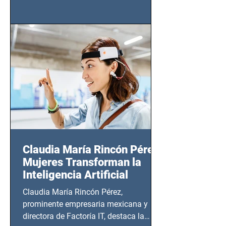
tendrá lugar en el Foro Bellescene
(Zempoala 90, Narvarte Oriente,
CDMX), todos los miércoles a partir del
14 de agosto al 25 de septiembre, a las
20:00 horas.
Claudia María Rincón Pérez:
Mujeres Transforman la
Inteligencia Artificial
Claudia María Rincón Pérez,
prominente empresaria mexicana y
directora de Factoría IT, destaca la