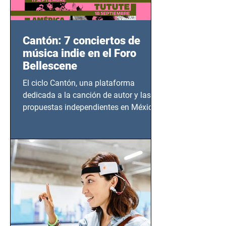
Cantón: 7 conciertos de
música indie en el Foro
Bellescene
El ciclo Cantón, una plataforma
dedicada a la canción de autor y las
propuestas independientes en México,
tendrá lugar en el Foro Bellescene
(Zempoala 90, Narvarte Oriente,
CDMX), todos los miércoles a partir del
14 de agosto al 25 de septiembre, a las
20:00 horas.