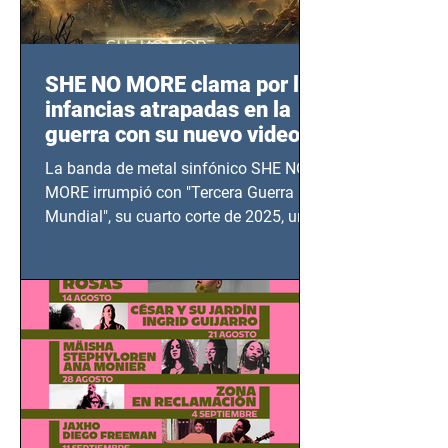
SHE NO MORE clama por las
infancias atrapadas en la
guerra con su nuevo video
TERCERA GUERRA
La banda de metal sinfónico SHE NO
MUNDIAL
MORE irrumpió con "Tercera Guerra
Mundial", su cuarto corte de 2025, un
grito contra el calvario de niños,
adolescentes y mujeres en epicentros
bélicos.