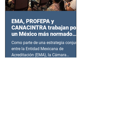
EMA, PROFEPA y
CANACINTRA trabajan por
un México más normado
desde Querétaro, Hidalgo y
Como parte de una estrategia conjunta
BCS
entre la Entidad Mexicana de
Acreditación (EMA), la Cámara
Nacional de la Industria de...