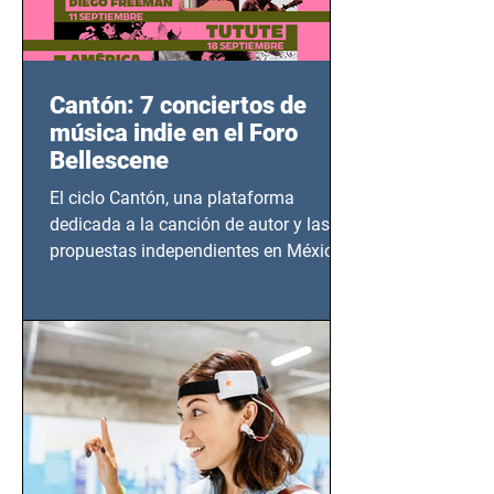
Cantón: 7 conciertos de
música indie en el Foro
Bellescene
El ciclo Cantón, una plataforma
dedicada a la canción de autor y las
propuestas independientes en México,
tendrá lugar en el Foro Bellescene
(Zempoala 90, Narvarte Oriente,
CDMX), todos los miércoles a partir del
14 de agosto al 25 de septiembre, a las
20:00 horas.