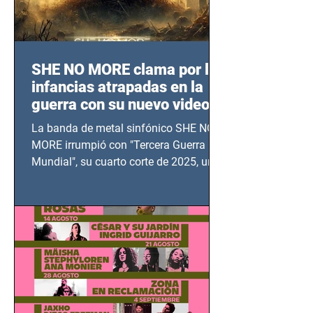
SHE NO MORE clama por las
infancias atrapadas en la
guerra con su nuevo video
TERCERA GUERRA
La banda de metal sinfónico SHE NO
MUNDIAL
MORE irrumpió con "Tercera Guerra
Mundial", su cuarto corte de 2025, un
grito contra el calvario de niños,
adolescentes y mujeres en epicentros
bélicos.