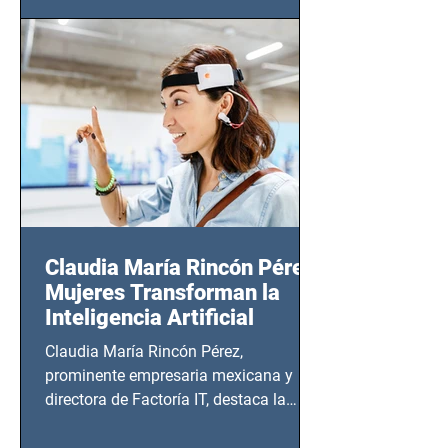
(Zempoala 90, Narvarte Oriente,
CDMX), todos los miércoles a partir del
14 de agosto al 25 de septiembre, a las
20:00 horas.
Claudia María Rincón Pérez:
Mujeres Transforman la
Inteligencia Artificial
Claudia María Rincón Pérez,
prominente empresaria mexicana y
directora de Factoría IT, destaca la
importancia del liderazgo femenino en
este sector