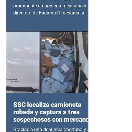
prominente empresaria mexicana y
directora de Factoría IT, destaca la
importancia del liderazgo femenino en
este sector
SSC localiza camioneta
robada y captura a tres
sospechosos con mercancía
en Azcapotzalco
Gracias a una denuncia oportuna y al