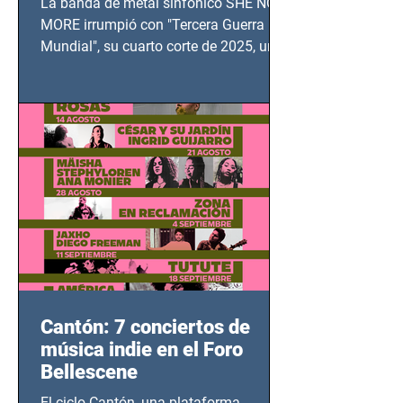
La banda de metal sinfónico SHE NO
MUNDIAL
MORE irrumpió con "Tercera Guerra
Mundial", su cuarto corte de 2025, un
grito contra el calvario de niños,
adolescentes y mujeres en epicentros
bélicos.
Cantón: 7 conciertos de
música indie en el Foro
Bellescene
El ciclo Cantón, una plataforma