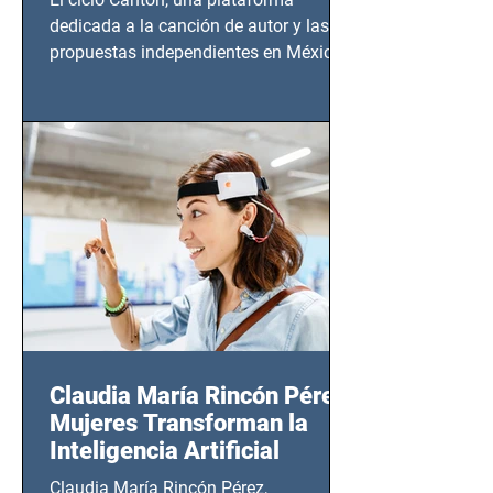
dedicada a la canción de autor y las
propuestas independientes en México,
tendrá lugar en el Foro Bellescene
(Zempoala 90, Narvarte Oriente,
CDMX), todos los miércoles a partir del
14 de agosto al 25 de septiembre, a las
20:00 horas.
Claudia María Rincón Pérez:
Mujeres Transforman la
Inteligencia Artificial
Claudia María Rincón Pérez,