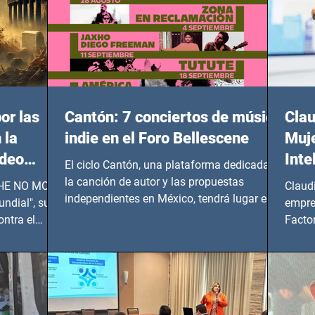
or las
Cantón: 7 conciertos de música
Clau
 la
indie en el Foro Bellescene
Muje
ideo
Inte
El ciclo Cantón, una plataforma dedicada a
UNDIAL
la canción de autor y las propuestas
 SHE NO MORE
Claud
independientes en México, tendrá lugar en el
ndial", su
empre
Foro Bellescene (Zempoala 90, Narvarte
ontra el
Factor
Oriente, CDMX), todos los miércoles a partir
 y mujeres
lider
del 14 de agosto al 25 de septiembre, a las
20:00 horas.