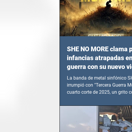
SHE NO MORE clama p
infancias atrapadas en
guerra con su nuevo v
TERCERA GUERRA M
La banda de metal sinfónico
irrumpió con "Tercera Guerra Mu
cuarto corte de 2025, un grito c
calvario de niños, adolescentes
en epicentros bélicos.