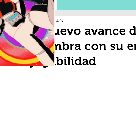
1 min de lectura
El nuevo avance 
asombra con su 
jugabilidad