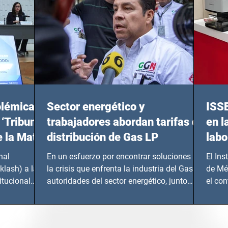
olémicas
Sector energético y
ISS
 ‘Tribunal
trabajadores abordan tarifas de
en l
e la Mata
distribución de Gas LP
labo
nal
En un esfuerzo por encontrar soluciones a
El Ins
klash) a las
la crisis que enfrenta la industria del Gas LP,
de Mé
itucional
autoridades del sector energético, junto
el co
con...
Instru