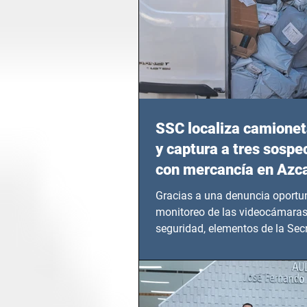
SSC localiza camionet
y captura a tres sosp
con mercancía en Azc
Gracias a una denuncia oportun
monitoreo de las videocámaras
seguridad, elementos de la Secr
Seguridad Ciudadana (SSC)...