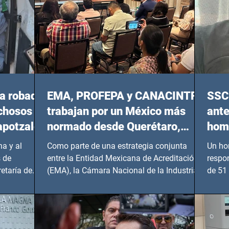
a robada
EMA, PROFEPA y CANACINTRA
SSC 
echosos
trabajan por un México más
ante
apotzalco
normado desde Querétaro,
homi
Hidalgo y BCS
a y al
Como parte de una estrategia conjunta
Un ho
 de
entre la Entidad Mexicana de Acreditación
respo
etaría de
(EMA), la Cámara Nacional de la Industria
de 51 
de...
Benito