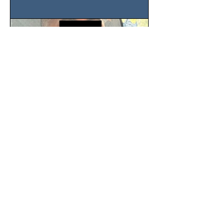
SSC detiene a hombre con
antecedentes penales tras
homicidio en Benito Juárez
Un hombre señalado como presunto
responsable del asesinato de un
ciudadano de 51 años en la colonia
Álamos, alcaldía Benito Juárez, fue...