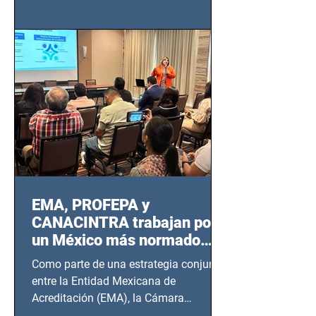
de Seguridad Ciudadana (SSC)...
EMA, PROFEPA y
CANACINTRA trabajan por
un México más normado
desde Querétaro, Hidalgo y
Como parte de una estrategia conjunta
BCS
entre la Entidad Mexicana de
Acreditación (EMA), la Cámara
Nacional de la Industria de...