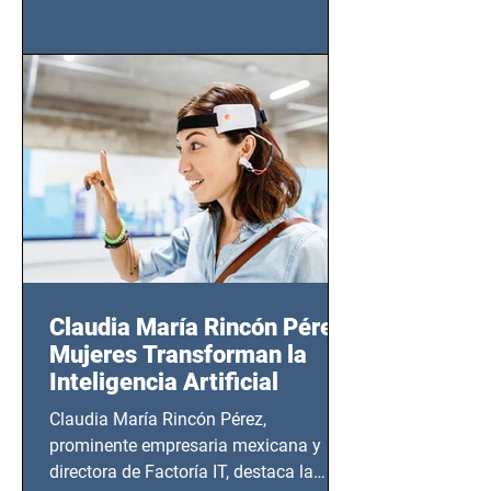
tendrá lugar en el Foro Bellescene
(Zempoala 90, Narvarte Oriente,
CDMX), todos los miércoles a partir del
14 de agosto al 25 de septiembre, a las
20:00 horas.
Claudia María Rincón Pérez:
Mujeres Transforman la
Inteligencia Artificial
Claudia María Rincón Pérez,
prominente empresaria mexicana y
directora de Factoría IT, destaca la