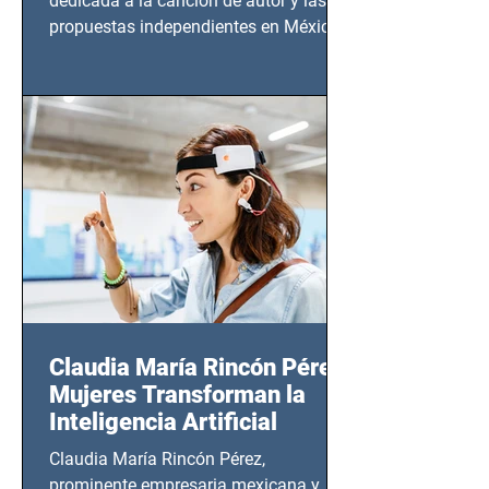
dedicada a la canción de autor y las
propuestas independientes en México,
tendrá lugar en el Foro Bellescene
(Zempoala 90, Narvarte Oriente,
CDMX), todos los miércoles a partir del
14 de agosto al 25 de septiembre, a las
20:00 horas.
Claudia María Rincón Pérez:
Mujeres Transforman la
Inteligencia Artificial
Claudia María Rincón Pérez,
prominente empresaria mexicana y