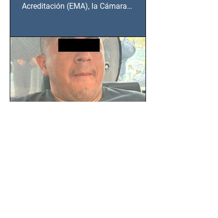
Acreditación (EMA), la Cámara
Nacional de la Industria de...
SSC detiene a hombre con
antecedentes penales tras
homicidio en Benito Juárez
Un hombre señalado como presunto
responsable del asesinato de un