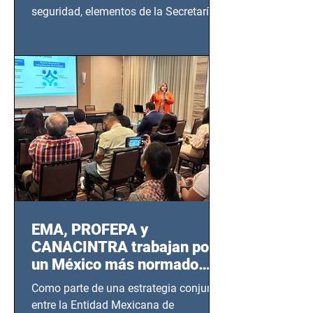
seguridad, elementos de la Secretaría
de Seguridad Ciudadana (SSC)...
EMA, PROFEPA y
CANACINTRA trabajan por
un México más normado
desde Querétaro, Hidalgo y
Como parte de una estrategia conjunta
BCS
entre la Entidad Mexicana de