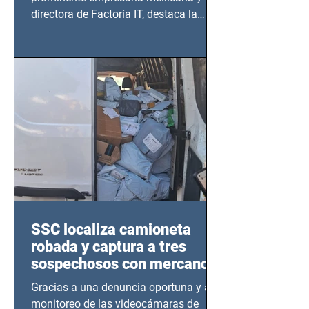
directora de Factoría IT, destaca la
importancia del liderazgo femenino en
este sector
SSC localiza camioneta
robada y captura a tres
sospechosos con mercancía
en Azcapotzalco
Gracias a una denuncia oportuna y al
monitoreo de las videocámaras de