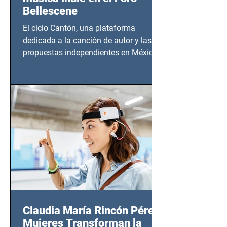
Bellescene
El ciclo Cantón, una plataforma
dedicada a la canción de autor y las
propuestas independientes en México,
tendrá lugar en el Foro Bellescene
(Zempoala 90, Narvarte Oriente,
CDMX), todos los miércoles a partir del
14 de agosto al 25 de septiembre, a las
20:00 horas.
Claudia María Rincón Pérez:
Mujeres Transforman la