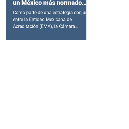
un México más normado
desde Querétaro, Hidalgo y
Como parte de una estrategia conjunta
BCS
entre la Entidad Mexicana de
Acreditación (EMA), la Cámara
Nacional de la Industria de...
SSC detiene a hombre con
antecedentes penales tras