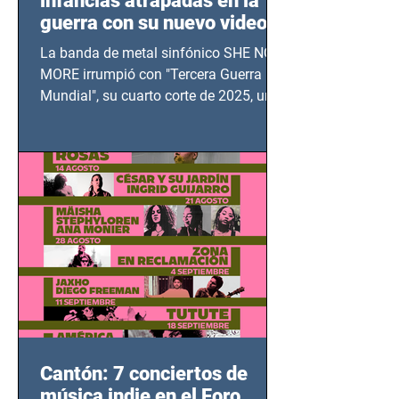
infancias atrapadas en la
guerra con su nuevo video
TERCERA GUERRA
La banda de metal sinfónico SHE NO
MUNDIAL
MORE irrumpió con "Tercera Guerra
Mundial", su cuarto corte de 2025, un
grito contra el calvario de niños,
adolescentes y mujeres en epicentros
bélicos.
Cantón: 7 conciertos de
música indie en el Foro