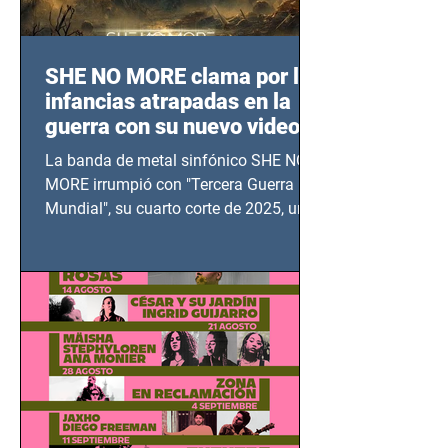
SHE NO MORE clama por las
infancias atrapadas en la
guerra con su nuevo video
TERCERA GUERRA
La banda de metal sinfónico SHE NO
MUNDIAL
MORE irrumpió con "Tercera Guerra
Mundial", su cuarto corte de 2025, un
grito contra el calvario de niños,
adolescentes y mujeres en epicentros
bélicos.