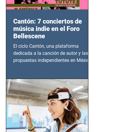
Cantón: 7 conciertos de
música indie en el Foro
Bellescene
El ciclo Cantón, una plataforma
dedicada a la canción de autor y las
propuestas independientes en México,
tendrá lugar en el Foro Bellescene
(Zempoala 90, Narvarte Oriente,
CDMX), todos los miércoles a partir del
14 de agosto al 25 de septiembre, a las
20:00 horas.