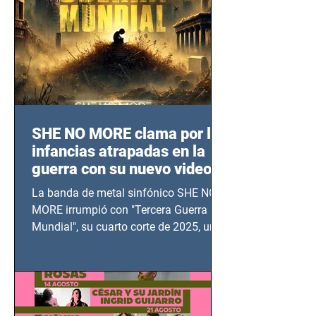
SHE NO MORE clama por las
infancias atrapadas en la
guerra con su nuevo video
TERCERA GUERRA
La banda de metal sinfónico SHE NO
MUNDIAL
MORE irrumpió con "Tercera Guerra
Mundial", su cuarto corte de 2025, un
grito contra el calvario de niños,
adolescentes y mujeres en epicentros
bélicos.