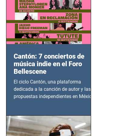
Cantón: 7 conciertos de
música indie en el Foro
Bellescene
El ciclo Cantón, una plataforma
dedicada a la canción de autor y las
propuestas independientes en México,
tendrá lugar en el Foro Bellescene
(Zempoala 90, Narvarte Oriente,
CDMX), todos los miércoles a partir del
14 de agosto al 25 de septiembre, a las
20:00 horas.