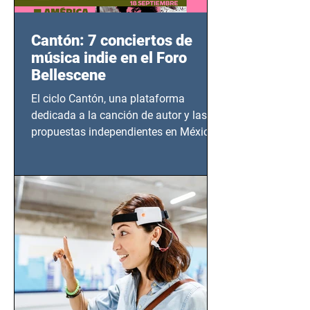
Cantón: 7 conciertos de
música indie en el Foro
Bellescene
El ciclo Cantón, una plataforma
dedicada a la canción de autor y las
propuestas independientes en México,
tendrá lugar en el Foro Bellescene
(Zempoala 90, Narvarte Oriente,
CDMX), todos los miércoles a partir del
14 de agosto al 25 de septiembre, a las
20:00 horas.