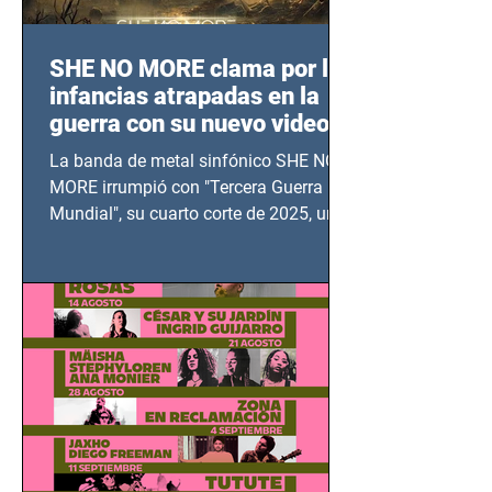
SHE NO MORE clama por las
infancias atrapadas en la
guerra con su nuevo video
TERCERA GUERRA
La banda de metal sinfónico SHE NO
MUNDIAL
MORE irrumpió con "Tercera Guerra
Mundial", su cuarto corte de 2025, un
grito contra el calvario de niños,
adolescentes y mujeres en epicentros
bélicos.